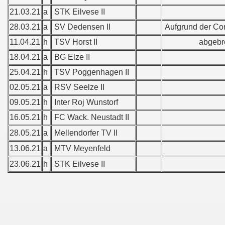
21.03.21
a
STK Eilvese II
28.03.21
a
SV Dedensen II
Aufgrund der Co
11.04.21
h
TSV Horst II
abgebrochen 
18.04.21
a
BG Elze II
25.04.21
h
TSV Poggenhagen II
02.05.21
a
RSV Seelze II
09.05.21
h
Inter Roj Wunstorf
16.05.21
h
FC Wack. Neustadt II
28.05.21
a
Mellendorfer TV II
13.06.21
a
MTV Meyenfeld
23.06.21
h
STK Eilvese II