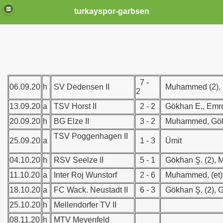
turkayspor-garbsen
7 -
06.09.20
h
SV Dedensen II
Muhammed (2
2
13.09.20
a
TSV Horst II
2 - 2
Gökhan E., Emr
20.09.20
h
BG Elze II
3 - 2
Muhammed, Gökh
TSV Poggenhagen II
25.09.20
a
1 - 3
Ümit
04.10.20
h
RSV Seelze II
5 - 1
Gökhan Ş. (2)
11.10.20
a
Inter Roj Wunstorf
2 - 6
Muhammed, (et)
18.10.20
a
FC Wack. Neustadt II
6 - 3
Gökhan Ş. (2), 
25.10.20
h
Mellendorfer TV II
08.11.20
h
MTV Meyenfeld